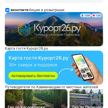
Акции и розыгрыши
100K
12М
Карта гостя Курорт26.ру
Путеводители по Кавминводам от местных жителей
Гид по Кисловодску
Гид по Пятигорску