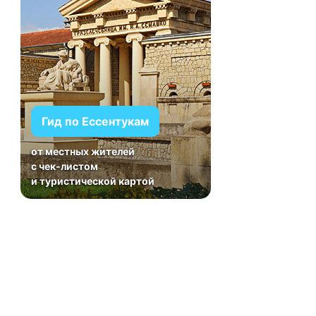
Гид по Ессентукам
от местных жителей
с чек-листом
и туристической картой