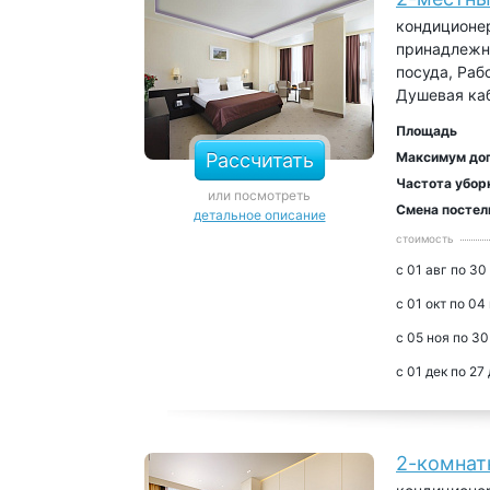
кондиционер
принадлежно
посуда, Раб
Душевая каб
Площадь
Рассчитать
Максимум до
Частота убор
или посмотреть
Смена постел
детальное описание
стоимость
с 01 авг по 30
с 01 окт по 04
с 05 ноя по 30
с 01 дек по 27
2-комнат