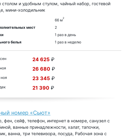
столом и удобным стулом, чайный набор, гостевой
де, мини-холодильник
2
66 м
полнительных мест
2
ки
1 раз в день
ьного белья
1 раз в неделю
 сен
24 625
₽
 ноя
26 680
₽
 ноя
23 345
₽
 дек
21 390
₽
ный номер «Сьют»
, фен, сейф, телефон, интернет в номере, санузел с
иной, ванные принадлежности, халат, тапочки,
ик, ванна, три телевизора, посуда, Рабочая зона с