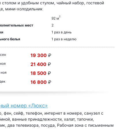
столом и удобным стулом, чайный набор, гостевой
де, мини-холодильник
2
92 м
полнительных мест
2
ки
1 раз в день
ьного белья
1 раз в неделю
 сен
19 300
₽
 ноя
21 400
₽
 ноя
18 500
₽
 дек
16 800
₽
ный номер «Люкс»
, фен, сейф, телефон, интернет в номере, санузел с
иной, ванные принадлежности, халат, тапочки,
ик, два телевизора, посуда, Рабочая зона с письменным