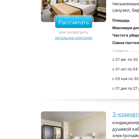
письменным 
санузел, би
Площадь
Рассчитать
Максимум до
или посмотреть
Частота убор
детальное описание
Смена постел
стоимость
с 01 авг по 30
с 01 окт по 04
с 05 ноя по 30
с 01 дек по 27
3-комнат
кондиционер
душевой каб
электрочайн