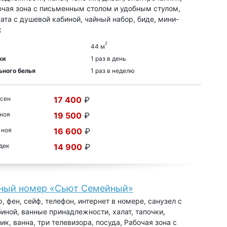
очая зона с письменным столом и удобным стулом,
ата с душевой кабиной, чайный набор, биде, мини-
к
2
44 м
ки
1 раз в день
ьного белья
1 раз в неделю
 сен
17 400
₽
 ноя
19 500
₽
 ноя
16 600
₽
 дек
14 900
₽
ный номер «Сьют Семейный»
, фен, сейф, телефон, интернет в номере, санузел с
иной, ванные принадлежности, халат, тапочки,
ик, ванна, три телевизора, посуда, Рабочая зона с