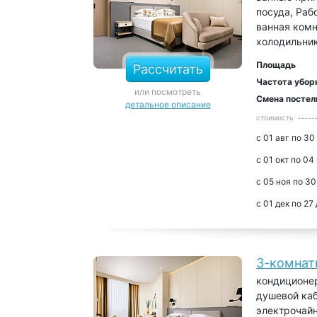
посуда, Раб
ванная комн
холодильни
Площадь
Рассчитать
Частота убор
или посмотреть
Смена постел
детальное описание
стоимость
с 01 авг по 30
с 01 окт по 04
с 05 ноя по 30
с 01 дек по 27
3-комнат
кондиционер
душевой каб
электрочайн