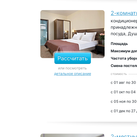
2-комнат
кондиционер
принадлежно
посуда, Душ
Площадь
Максимум до
Рассчитать
Частота убор
Смена постел
или посмотреть
детальное описание
стоимость
с 01 авг по 30
с 01 окт по 04
с 05 ноя по 30
с 01 дек по 27
2-местны