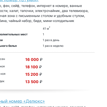
, фен, сейф, телефон, интернет в номере, ванные
сти, халат, тапочки, электрочайник, два телевизора,
очая зона с письменным столом и удобным стулом,
ина, чайный набор, биде, мини-холодильник
2
41 м
полнительных мест
1
ки
1 раз в день
ьного белья
1 раз в неделю
 сен
16 000
₽
 ноя
18 100
₽
 ноя
15 200
₽
 дек
13 500
₽
ный номер «Делюкс»