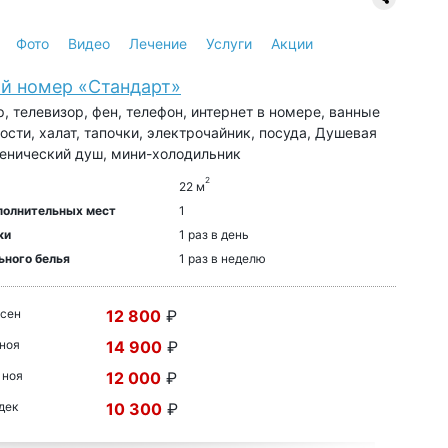
Фото
Видео
Лечение
Услуги
Акции
й номер «Стандарт»
, телевизор, фен, телефон, интернет в номере, ванные
сти, халат, тапочки, электрочайник, посуда, Душевая
иенический душ, мини-холодильник
2
22 м
полнительных мест
1
ки
1 раз в день
ьного белья
1 раз в неделю
 сен
12 800
₽
 ноя
14 900
₽
 ноя
12 000
₽
 дек
10 300
₽