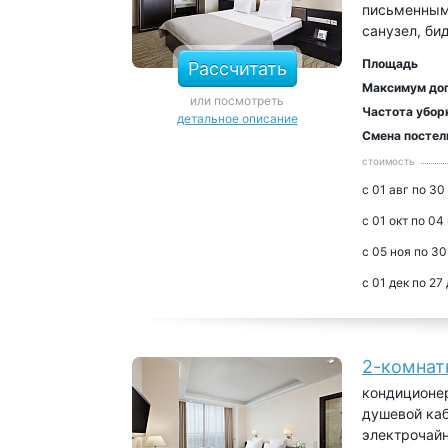
письменным 
санузел, би
Площадь
Рассчитать
Максимум до
или посмотреть
Частота убор
детальное описание
Смена постел
стоимость
с 01 авг по 30
с 01 окт по 04
с 05 ноя по 30
с 01 дек по 27
2-комнат
кондиционер
душевой каб
электрочайн