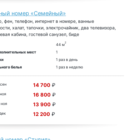
ный номер «Семейный»
, фен, телефон, интернет в номере, ванные
сти, халат, тапочки, электрочайник, два телевизора,
евая кабина, гостевой санузел, биде
2
44 м
полнительных мест
1
ки
1 раз в день
ьного белья
1 раз в неделю
 сен
14 700
₽
 ноя
16 800
₽
 ноя
13 900
₽
 дек
12 200
₽
й номер «Студия»