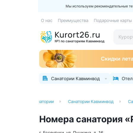
Мы используем рекомендательные техн
О нас
Преимущества
Подарочные карты
Санатории Кавминвод
Отел
Главная
Санатории
Санатории Кавминвод
Са
Номера санатория «
г. Ессентуки, ул. Пушкина, д. 16