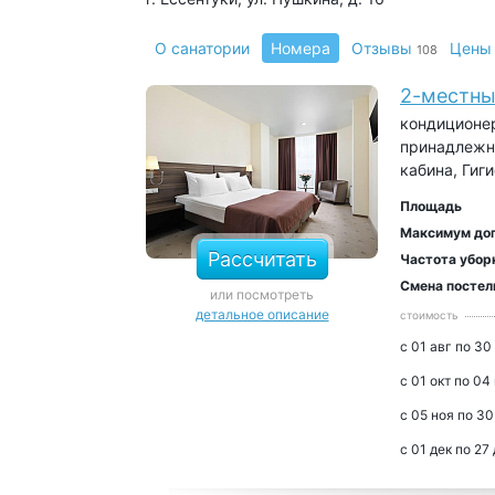
О санатории
Номера
Отзывы
Цены
108
2-местны
кондиционер
принадлежно
кабина, Гиг
Площадь
Максимум до
Рассчитать
Частота убор
Смена постел
или посмотреть
детальное описание
стоимость
с 01 авг по 30
с 01 окт по 04
с 05 ноя по 30
с 01 дек по 27