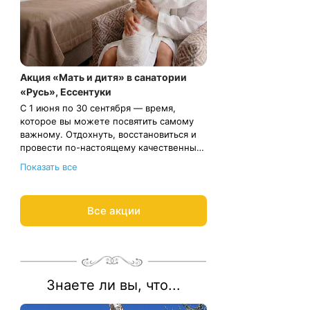
Акция «Мать и дитя» в санатории
«Русь», Ессентуки
С 1 июня по 30 сентября — время,
которое вы можете посвятить самому
важному. Отдохнуть, восстановиться и
провести по-настоящему качественные
дни вместе с ребёнком.
Условия акции:
Показать все
санаторно-курортная путёвка «Детская
Оздоровительная»
возраст ребенка от 4 до 14 лет
Все акции
размещение ребенка на
дополнительном месте в номерах
Весь период проживания должен
категории «Стандарт» и «Стандарт
пройти в даты 01 июня — 30 сентября
плюс» при одноместном размещении
2026.
основного гостя
Рассчитаем цену со скидкой и
забронируем отдых по
Знаете ли вы, что...
акции:
8 800 700-15-77
.