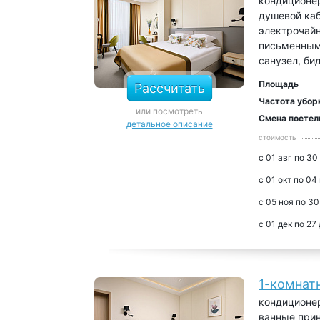
кондиционер
душевой каб
электрочайн
письменным 
санузел, би
Площадь
Рассчитать
Частота убор
или посмотреть
Смена постел
детальное описание
стоимость
с 01 авг по 30
с 01 окт по 04
с 05 ноя по 30
с 01 дек по 27
1-комнат
кондиционер
ванные прин