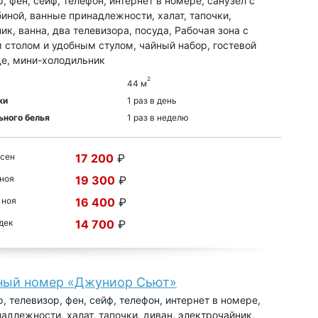
, фен, сейф, телефон, интернет в номере, санузел с
иной, ванные принадлежности, халат, тапочки,
ик, ванна, два телевизора, посуда, Рабочая зона с
столом и удобным стулом, чайный набор, гостевой
де, мини-холодильник
2
44 м
ки
1 раз в день
ьного белья
1 раз в неделю
 сен
17 200
₽
 ноя
19 300
₽
 ноя
16 400
₽
 дек
14 700
₽
ный номер «Джуниор Сьют»
, телевизор, фен, сейф, телефон, интернет в номере,
адлежности, халат, тапочки, диван, электрочайник,