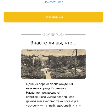
Показать все
При бронировании путёвок «Источник‑Отдых Детство» и
«Источник-Отдых Детство Лайт» оплачивается только
стоимость путевки для взрослого. Ребенок отдыхает
Все акции
бесплатно!
Весь период проживания должен пройти в даты 1 июня — 31
августа 2026.
Рассчитаем цену со скидкой и забронируем отдых по
акции:
8 800 700-15-77
.
Знаете ли вы, что...
Одна из версий происхождения
названия города Ессентуки:
Название произошло от
собственного имени владевшего
данной местностью хана Ессентуга:
«эс-сен» — тучный, здоровый, «туг»